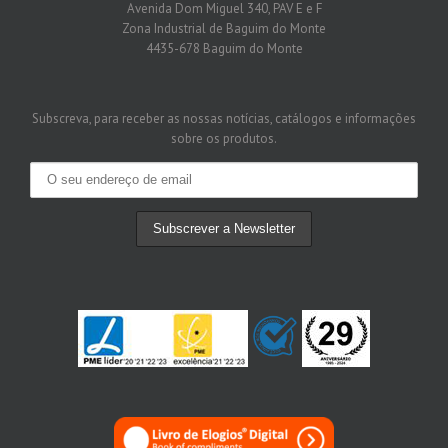
Avenida Dom Miguel 340, PAV E e F
Zona Industrial de Baguim do Monte
4435-678 Baguim do Monte
Subscreva, para receber as nossas notícias, catálogos e informações
sobre os produtos.