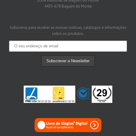
Zona Industrial de Baguim do Monte
4435-678 Baguim do Monte
Subscreva, para receber as nossas notícias, catálogos e informações
sobre os produtos.