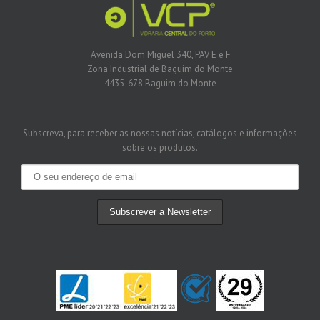
Avenida Dom Miguel 340, PAV E e F
Zona Industrial de Baguim do Monte
4435-678 Baguim do Monte
Subscreva, para receber as nossas notícias, catálogos e informações
sobre os produtos.