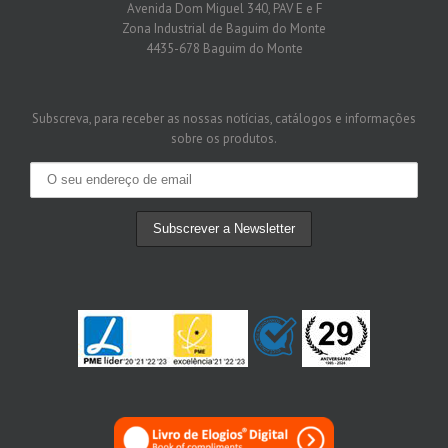
Avenida Dom Miguel 340, PAV E e F
Zona Industrial de Baguim do Monte
4435-678 Baguim do Monte
Subscreva, para receber as nossas notícias, catálogos e informações
sobre os produtos.