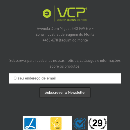
Avenida Dom Miguel 340, PAV E e F
Zona Industrial de Baguim do Monte
4435-678 Baguim do Monte
Subscreva, para receber as nossas notícias, catálogos e informações
sobre os produtos.