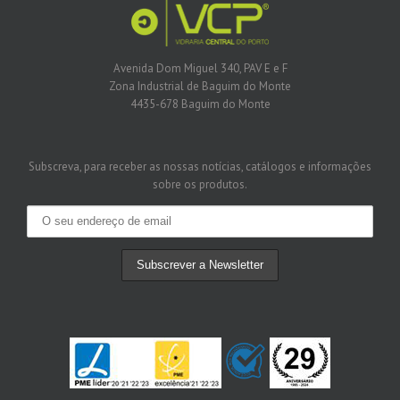
Avenida Dom Miguel 340, PAV E e F
Zona Industrial de Baguim do Monte
4435-678 Baguim do Monte
Subscreva, para receber as nossas notícias, catálogos e informações
sobre os produtos.