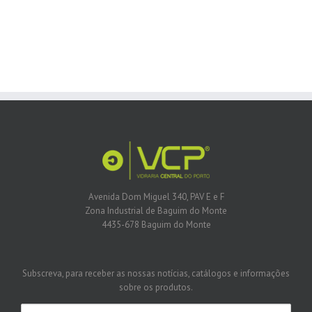
Avenida Dom Miguel 340, PAV E e F
Zona Industrial de Baguim do Monte
4435-678 Baguim do Monte
Subscreva, para receber as nossas notícias, catálogos e informações
sobre os produtos.