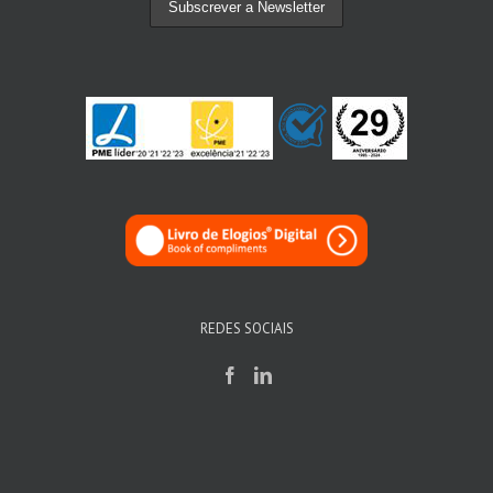
REDES SOCIAIS